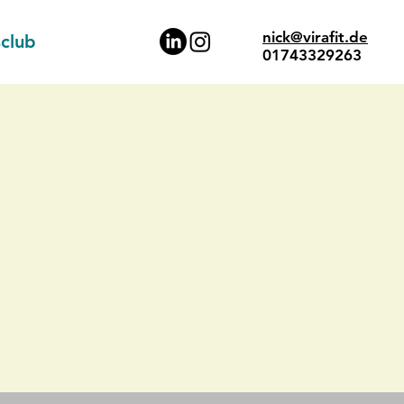
nick@virafit.de
sclub
​01743329263